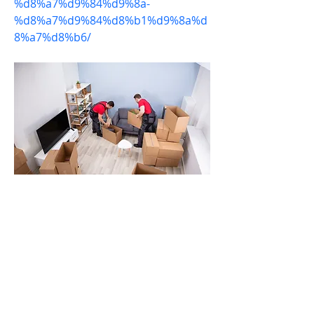
%d8%a7%d9%84%d9%8a-
%d8%a7%d9%84%d8%b1%d9%8a%d
8%a7%d8%b6/
نقل عفش من الاحساء الي الرياض
Featured in